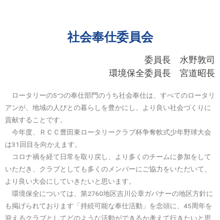
社会奉仕委員会
委員長 水野敦司
環境保全委員長 宮道昭長
ロータリーの5つの奉仕部門のうち社会奉仕は、すべてのロータリ
アンが、地域の人びとの暮らしを豊かにし、より良い社会づくりに
貢献することです。
今年度、ＲＣＣ豊田東ロータリークラブ杯争奪軟式少年野球大会
は31回目を向かえます。
コロナ禍を経て日常を取り戻し、より多くのチームに参加をして
いただき、クラブとしても多くのメンバーにご協力をいただいて、
より良い大会にしていきたいと思います。
環境保全については、第2760地区吉川公章ガバナーの地区方針に
も掲げられております「持続可能な奉仕活動」を念頭に、45周年を
迎えるクラブとしてどのような活動ができるか考えて行きたいと思