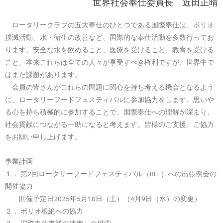
世界社会奉仕委員長 近田正晴
ロータリークラブの五大奉仕のひとつである国際奉仕は、ポリオ
撲滅活動、水・衛生の改善など、国際的な奉仕活動を多数行ってお
ります。安全な水を飲めること、医療を受けること、教育を受ける
こと、本来これらは全ての人々が享受すべき権利ですが、世界中で
はまだ課題があります。
会員の皆さんがこれらの問題に関心を持ち考える機会となるよう
に、ロータリーフードフェスティバルに参加協力をします。思いや
る心を持ち積極的に参加することで、国際奉仕への理解が深まり、
社会貢献につながる一助になると考えます。皆様のご支援、ご協力
をお願い申し上げます。
事業計画
１． 第2回ロータリーフードフェスティバル（RFF）への出張例会の
開催協力
開催予定日2025年5月10日（土）（4月9日（水）の変更）
２． ポリオ根絶への協力