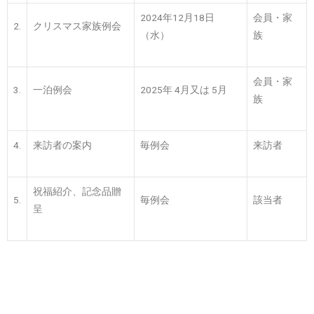
2024年12月18日
会員・家
2.
クリスマス家族例会
（水）
族
会員・家
3.
一泊例会
2025年 4月又は 5月
族
4.
来訪者の案内
毎例会
来訪者
祝福紹介、記念品贈
5.
毎例会
該当者
呈