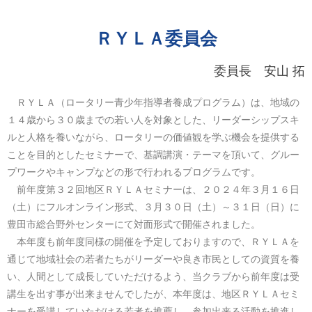
ＲＹＬＡ委員会
委員長 安山 拓
ＲＹＬＡ（ロータリー青少年指導者養成プログラム）は、地域の
１４歳から３０歳までの若い人を対象とした、リーダーシップスキ
ルと人格を養いながら、ロータリーの価値観を学ぶ機会を提供する
ことを目的としたセミナーで、基調講演・テーマを頂いて、グルー
プワークやキャンプなどの形で行われるプログラムです。
前年度第３２回地区ＲＹＬＡセミナーは、２０２４年３月１６日
（土）にフルオンライン形式、３月３０日（土）～３１日（日）に
豊田市総合野外センターにて対面形式で開催されました。
本年度も前年度同様の開催を予定しておりますので、ＲＹＬＡを
通じて地域社会の若者たちがリーダーや良き市民としての資質を養
い、人間として成長していただけるよう、当クラブから前年度は受
講生を出す事が出来ませんでしたが、本年度は、地区ＲＹＬＡセミ
ナーを受講していただける若者を推薦し、参加出来る活動を推進し