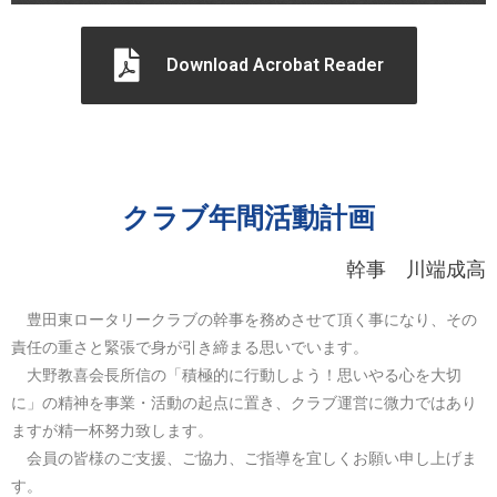
Download Acrobat Reader
クラブ年間活動計画
幹事 川端成高
豊田東ロータリークラブの幹事を務めさせて頂く事になり、その
責任の重さと緊張で身が引き締まる思いでいます。
大野教喜会長所信の「積極的に行動しよう！思いやる心を大切
に」の精神を事業・活動の起点に置き、クラブ運営に微力ではあり
ますが精一杯努力致します。
会員の皆様のご支援、ご協力、ご指導を宜しくお願い申し上げま
す。