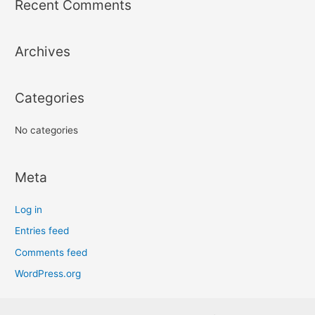
Recent Comments
c
h
Archives
f
o
r
Categories
:
No categories
Meta
Log in
Entries feed
Comments feed
WordPress.org